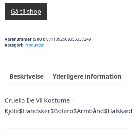
Gå til shop
Varenummer (SKU):
8711092609355337249
Kategori:
Produkter
Beskrivelse
Yderligere information
Cruella De Vil Kostume –
Kjole$Handsker$Bolero$Armbånd$Halskæ