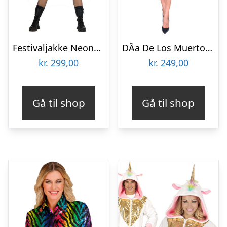
Festivaljakke Neongrøn
DÃ­a De Los Muertos Kjole
kr.
299,00
kr.
249,00
Gå til shop
Gå til shop