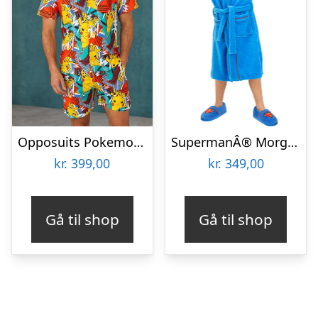
Opposuits PokemonÂ® Sommersæt
SupermanÂ® Morgenkåbe Børn
kr.
399,00
kr.
349,00
Gå til shop
Gå til shop