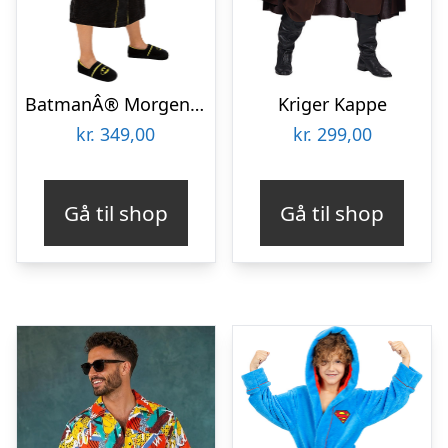
BatmanÂ® Morgenkåbe Til Børn
Kriger Kappe
kr.
349,00
kr.
299,00
Gå til shop
Gå til shop